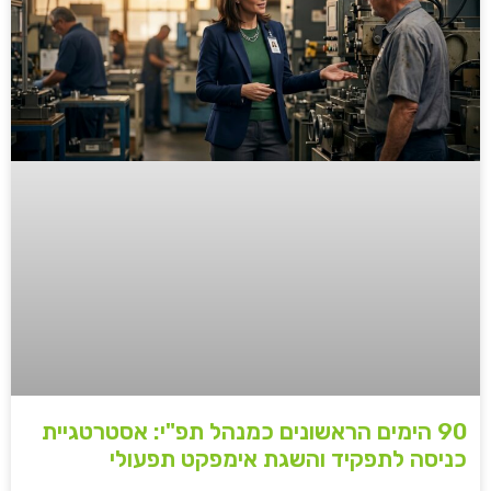
90 הימים הראשונים כמנהל תפ"י: אסטרטגיית
כניסה לתפקיד והשגת אימפקט תפעולי