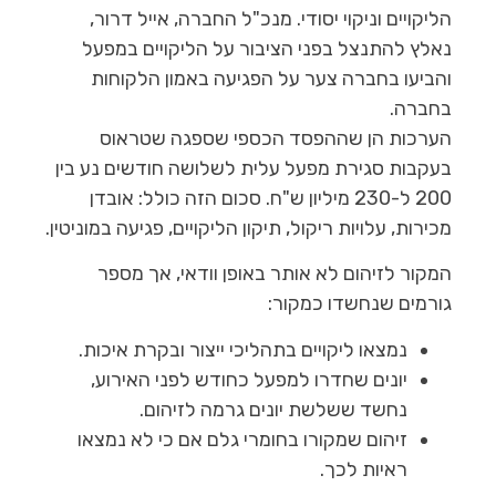
הליקויים וניקוי יסודי. מנכ"ל החברה, אייל דרור,
נאלץ להתנצל בפני הציבור על הליקויים במפעל
והביעו בחברה צער על הפגיעה באמון הלקוחות
בחברה.
הערכות הן שההפסד הכספי שספגה שטראוס
בעקבות סגירת מפעל עלית לשלושה חודשים נע בין
200 ל-230 מיליון ש"ח. סכום הזה כולל:
אובדן
מכירות, עלויות ריקול, תיקון הליקויים, פגיעה במוניטין.
המקור לזיהום לא אותר באופן וודאי, אך מספר
גורמים שנחשדו כמקור:
נמצאו ליקויים בתהליכי ייצור ובקרת איכות.
יונים שחדרו למפעל כחודש לפני האירוע,
נחשד ששלשת יונים גרמה לזיהום.
זיהום שמקורו בחומרי גלם אם כי לא נמצאו
ראיות לכך.