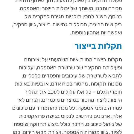
פעולה הדוקים בין שיווק לתפעול, תוך שיתוף תחזיות
מכירה ותכנון משותף של יכולות הייצור והאספקה.
בנוסף, חשוב להכין תוכניות מגירה למקרים של
ביקושים חריגים, הכוללות גמישות בייצור, גיוון ספקים,
ואפשרויות אחסון נוספות.
תקלות בייצור
תקלות בייצור מהוות איום משמעותי על יציבותה
ופעילותה התקינה של שרשרת האספקה, ועלולות
להביא לשרשרת של עיכובים והפסדים כלכליים.
מכונות תקולות, מחסור בכוח אדם, או בעיות באיכות
חומרי הגלם – כל אלו עלולים לעכב את תהליך
הייצור, ליצור מחסור במוצרים מוגמרים, ולגרום לאי
עמידה בזמני אספקה. על מנת להתמודד עם סיכונים
אלה, ארגונים נדרשים לנקוט בגישה פרואקטיבית
של ניהול סיכונים. הדבר כולל ביצוע תחזוקה שוטפת
לציוד, גיוון מקורות האספקה, ויצירת מלאי חירום. כמו