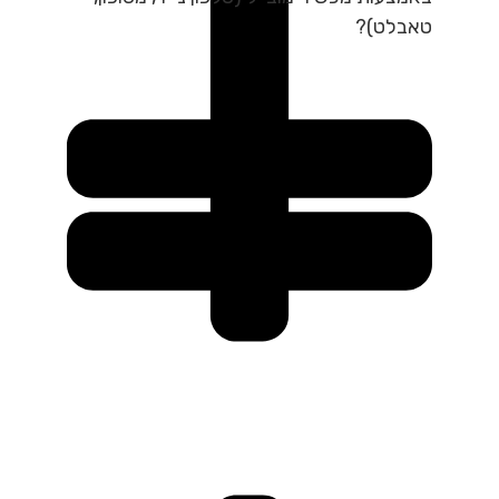
טאבלט)?