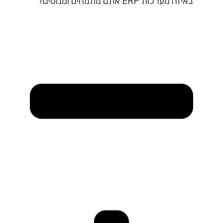
באיזה מערכות ERP אתם מתמחים ומנוסים?