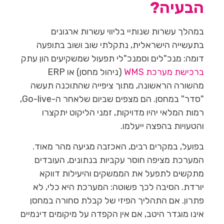
הבעיה?
במהלך עשרות שנותיי בליווי עשרות ארגונים
בתעשייה הישראלית, נתקלתי שוב ושוב בתופעה
דומה: מנכ"לים וסמנכ"לי תפעול שמשקיעים הון עתק
ברכישת מערכת WMS
(ניהול מחסן) או ERP
מהשורה הראשונה, מתוך ציפייה שהתוכנה תעשה
"סדר" במחסן. הם מצפים שביום שלאחר ה-Go-live,
רמות המלאי יהיו מדויקות, זמני הליקוט יתקצרו
והטעויות בהפצה ייעלמו.
בפועל, במקרים רבים, האכזבה מגיעה מהר מאוד.
המערכת מציפה חוסר עקביות בנתונים, העובדים
מתקשים לתפעל את הממשקים והיעילות דווקא
יורדת. הסיבה לכך פשוטה: המערכת היא כלי, לא
פתרון. אם התהליך הפיזי של קבלת סחורה במחסן
אינו מוגדר היטב, אם אין הקפדה על מיקומים דינמיים