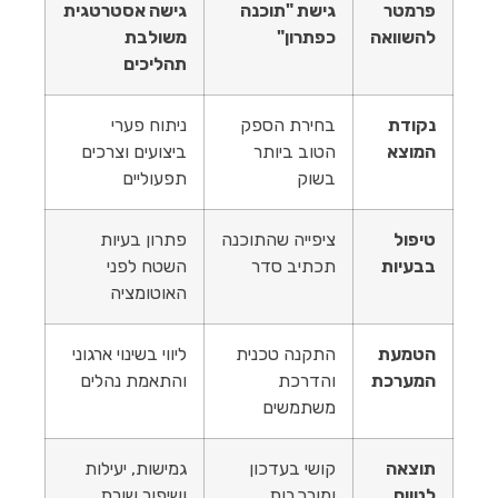
פרמטר
גישת "תוכנה
גישה אסטרטגית
להשוואה
כפתרון"
משולבת
תהליכים
נקודת
בחירת הספק
ניתוח פערי
המוצא
הטוב ביותר
ביצועים וצרכים
בשוק
תפעוליים
טיפול
ציפייה שהתוכנה
פתרון בעיות
בבעיות
תכתיב סדר
השטח לפני
האוטומציה
הטמעת
התקנה טכנית
ליווי בשינוי ארגוני
המערכת
והדרכת
והתאמת נהלים
משתמשים
תוצאה
קושי בעדכון
גמישות, יעילות
לטווח
ומורכבות
ושיפור שורת