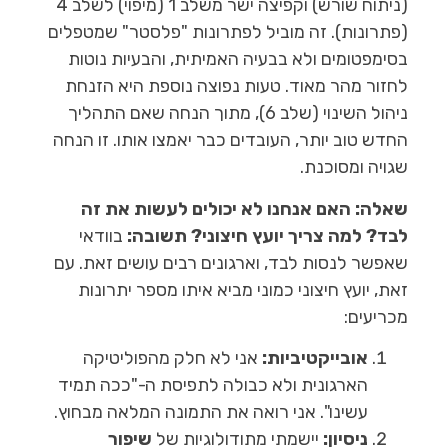
(ניתוח שורש) וקפיצה ישר משלב 1 (מיפוי) לשלב 4
(פתרונות). זה מוביל לפתרונות "פלסטר" שמטפלים
בסימפטומים ולא בבעיה האמיתית, והבעיות נוטות
לחזור מהר מאוד. טעות נפוצה נוספת היא הזנחת
ניהול השינוי (שלב 6), מתוך הנחה שאם התהליך
החדש טוב יותר, העובדים כבר יאמצו אותו. זו הנחה
שגויה ומסוכנת.
שאלה: האם אנחנו לא יכולים לעשות את זה
לבד? למה צריך יועץ חיצוני?
תשובה:
בוודאי
שאפשר לנסות לבד, וארגונים רבים עושים זאת. עם
זאת, יועץ חיצוני כמוני מביא איתו מספר יתרונות
מכריעים:
אובייקטיביות:
אני לא חלק מהפוליטיקה
הארגונית ולא כבולה לתפיסת ה-"ככה תמיד
עשינו". אני רואה את התמונה המלאה מבחוץ.
ניסיון:
יישמתי מתודולוגיות של
שיפור