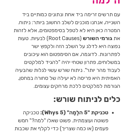
ה"למה"
עם תרשים זרימה ביד אחת ונתונים כמותיים ביד
השנייה, אנחנו מוכנים לשלב החשוב ביותר: ניתוח.
המטרה כאן היא לא לטפל בסימפטומים, אלא לזהות
את
גורמי השורש
(Root Causes) לבעיות. טעות
נפוצה היא לדלג על השלב הזה ולקפוץ ישר
לפתרונות. לדוגמה, אם הסימפטום הוא עיכובים
במשלוחים, פתרון שטחי יהיה "להגיד למלקטים
לעבוד מהר יותר". ניתוח שורש עשוי לגלות שהבעיה
האמיתית היא פריסה לא יעילה של סחורה במחסן,
הגורמת למלקטים ללכת מרחקים עצומים.
כלים לניתוח שורש:
טכניקת "5 הלָמָה" (5 Whys):
טכניקה
פשוטה ועוצמתית. פשוט שאלו "למה?" חמש
פעמים (או כמה שצריך) כדי לקלף את שכבות