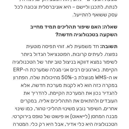
לנתח, לתכנן וליישם – היא אוניברסלית ונכונה לכל
עסק ששואף להתייעל.
שאלה: האם שיפור תהליכים תמיד מחייב
השקעה בטכנולוגיה חדשה?
תשובה:
חד משמעית לא. זוהי תפיסה מוטעית
נפוצה. לעיתים קרובות, הפוטנציאל הגדול ביותר
לשיפור נמצא דווקא בניצול טוב יותר של הטכנולוגיה
הקיימת. בארגונים רבים אני מגלה שמערכת ה-ERP
או ה-WMS מנוצלת ב-50% מהיכולות שלה. הפתרון
במקרה כזה הוא לא לקנות מערכת חדשה, אלא
להגדיר נכון את המערכת הקיימת, להדריך את
העובדים ולהתאים את התהליכים אליה. במקרים
אחרים, השיפור נובע משינוי תהליכי טהור, כמו שינוי
מבנה המחסן (לייאאוט) או פישוט של טופס בירוקרטי.
הטכנולוגיה היא כלי אדיר, אבל היא רק כלי. המטרה