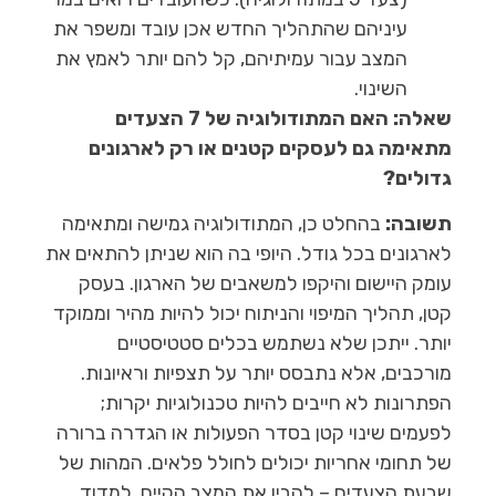
עיניהם שהתהליך החדש אכן עובד ומשפר את
המצב עבור עמיתיהם, קל להם יותר לאמץ את
השינוי.
שאלה: האם המתודולוגיה של 7 הצעדים
מתאימה גם לעסקים קטנים או רק לארגונים
גדולים?
תשובה:
בהחלט כן, המתודולוגיה גמישה ומתאימה
לארגונים בכל גודל. היופי בה הוא שניתן להתאים את
עומק היישום והיקפו למשאבים של הארגון. בעסק
קטן, תהליך המיפוי והניתוח יכול להיות מהיר וממוקד
יותר. ייתכן שלא נשתמש בכלים סטטיסטיים
מורכבים, אלא נתבסס יותר על תצפיות וראיונות.
הפתרונות לא חייבים להיות טכנולוגיות יקרות;
לפעמים שינוי קטן בסדר הפעולות או הגדרה ברורה
של תחומי אחריות יכולים לחולל פלאים. המהות של
שבעת הצעדים – להבין את המצב הקיים, למדוד,