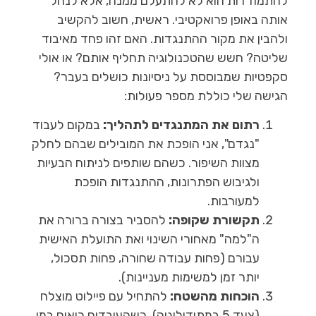
להתמודדות הוא לא להתעלם ממנה, אלא לנהל
אותה באופן פרואקטיבי. ראשית, חשוב להקשיב
ולהבין את מקור ההתנגדות. האם זהו פחד מאיבוד
שליטה? חשש שהטכנולוגיה תחליף אותם? או אולי
סקפטיות שמבוססת על ניסיונות כושלים בעבר?
הגישה שלי כוללת מספר פעולות:
רתום את המתנגדים לתהליך:
במקום לעבוד
"נגדם", אני הופכת את המובילים שבהם לחלק
מצוות השיפור. כשהם שותפים לניתוח הבעיות
ולגיבוש הפתרונות, ההתנגדות הופכת
למעורבות.
תקשורת שקופה:
להסביר בצורה ברורה את
ה"למה" מאחורי השינוי ואת התועלת האישית
עבורם (פחות עבודה שחורה, פחות תסכול,
יותר זמן למשימות מעניינות).
הוכחות מהשטח:
להתחיל עם פיילוט מוצלח
(צעד 5 במתודולוגיה). כשהעובדים רואים במו