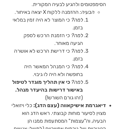
הסימפטומים ולהגיע לבעיה המקורית.
הבעיה:
ההזמנה ללקוח X יצאה באיחור.
למה?
כי המוצר לא היה זמין במלאי
בזמן.
למה?
כי הזמנת הרכש לספק
הגיעה מאוחר.
למה?
כי דרישת הרכש לא אושרה
בזמן.
למה?
כי המנהל המאשר היה
בחופשה ולא היה לו גיבוי.
למה?
כי אין תהליך מוגדר לטיפול
באישור דרישות בהיעדר מנהל.
(זהו גורם השורש!)
דיאגרמת אישיקאווה (עצם הדג):
כלי ויזואלי
מצוין לסיעור מוחות קבוצתי. ראש הדג הוא
הבעיה, וה"עצמות" המסתעפות ממנו הן
קטגוריות של גורמים אפשריים (למשל: אנשים,