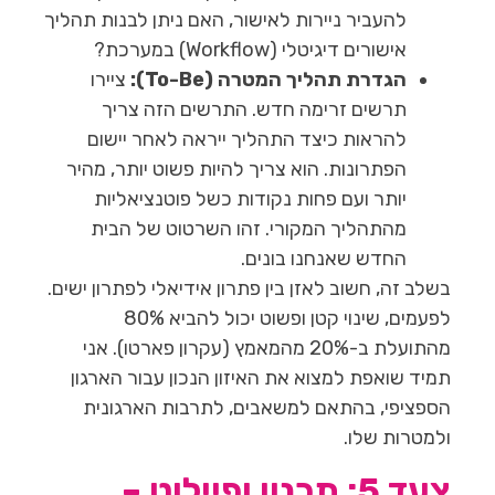
להעביר ניירות לאישור, האם ניתן לבנות תהליך
אישורים דיגיטלי (Workflow) במערכת?
הגדרת תהליך המטרה (To-Be):
ציירו
תרשים זרימה חדש. התרשים הזה צריך
להראות כיצד התהליך ייראה לאחר יישום
הפתרונות. הוא צריך להיות פשוט יותר, מהיר
יותר ועם פחות נקודות כשל פוטנציאליות
מהתהליך המקורי. זהו השרטוט של הבית
החדש שאנחנו בונים.
בשלב זה, חשוב לאזן בין פתרון אידיאלי לפתרון ישים.
לפעמים, שינוי קטן ופשוט יכול להביא 80%
מהתועלת ב-20% מהמאמץ (עקרון פארטו). אני
תמיד שואפת למצוא את האיזון הנכון עבור הארגון
הספציפי, בהתאם למשאבים, לתרבות הארגונית
ולמטרות שלו.
צעד 5: תכנון ופיילוט –