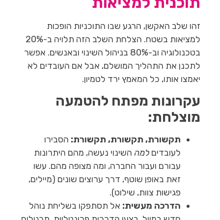
תוכנית למציאות
זהו שלב האקשן, הרגע שבו התוכניות הופכות
למציאות בשטח. הצלחת השלב הזה תלויה ב-20%
בטכנולוגיה וב-80% בניהול השינוי ובאנשים. אפשר
לתכנן את התהליך המושלם, אבל אם העובדים לא
יאמצו אותו, כל המאמץ ירד לטמיון.
עקרונות מפתח להטמעה
מוצלחת:
תקשורת, תקשורת, תקשורת:
הסבירו
לעובדים
למה
השינוי נעשה, מהם היתרונות
עבורם ועבור החברה, ומה מצופה מהם. עשו
זאת באופן שוטף, דרך ערוצים שונים (מיילים,
פגישות צוות, שילוט).
הדרכה מעשית:
אל תסתפקו בשליחת נוהל
חדש במייל. בצעו הדרכות פרונטליות, תרגולים