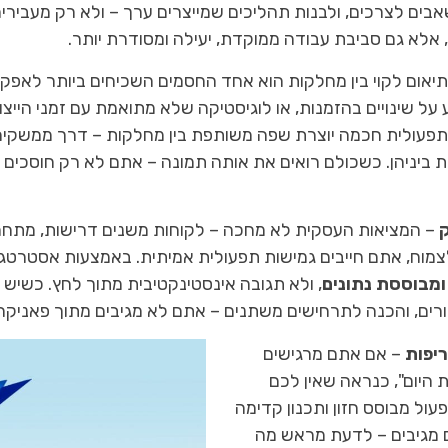
שאבים לצרכים, ולבנות תהליכים שמייצרים ערך – ולא רק מעבי
 אלא גם סביבת עבודה ממוקדת, יעילה ומסודרת יותר.
יאום לקוי בין מחלקות הוא אחד החסמים השכיחים ביותר לאפקטיב
על שינויים בהזמנות, או לוגיסטיקה שלא מתואמת עם זמני הייצור
תפעולית חכמה יוצרת שפה משותפת בין מחלקות – דרך ממשקים 
ביניהן. כשכולם רואים את אותה תמונה – אתם לא רק חוסכים ט
ק
– המציאות העסקית לא מחכה – לקוחות משנים דרישות, מתחרי
לצמוח, אתם חייבים גמישות תפעולית אמיתית. באמצעות אסטרטגי
ומבוססת נתונים
, ולא תגובה אינסטינקטיבית מתוך לחץ. כשיש
ים, והכנה לתרחישים משתנים – אתם לא מגיבים מתוך פאניקה,
יפות
– אם אתם מרגישים
היום", כנראה שאין לכם
ול מבוסס חזון ותכנון קדימה
ם מגיבים – לדעת מראש מה