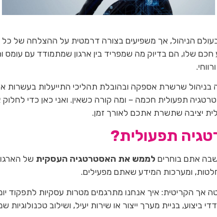
ולם הניהול, אך משפיעים בצורה דרמטית על ההצלחה של כל אר
צוע חכם שלו, הם בדיוק מה שמפריד בין ארגון שמתמודד עם עומס ות
ווחי.
קרן בר, עוסקת מעל 20 שנה בניהול שרשרת אספקה ובהובלת תהליכי התייעלות בעש
רטגיה תפעולית חכמה – ומה קורה כשאין. ואני כאן כדי לחלוק
ית יציבה שתשרת אתכם לאורך זמן.
טגיה תפעולית?
שבה אתם בוחרים
לממש את האסטרטגיה העסקית
של הארגון
לטות, ומערכות המידע שאתם מפעילים.
 אך הקריטית: איך אנחנו מתרגמים מטרות עסקיות לתפקוד יומיו
די ביצוע, בניית מערך ייצור או שירות יעיל, ושילוב טכנולוגיות 