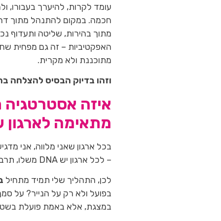
עומד לקרות, להיערך בעבורו, ול
חכמה. במקום להתנהל מתוך דחי
מתוך בהירות, שליטה ותעדוף נכו
האפקטיביות – זה גם מפחית שחיקה
מתוכננת ולא מקרית.
וזהו בדיוק הבסיס להצלחה בר
איזה אסטרטגיה 
מתאימה לארגון 
בכל ארגון שאני מלווה, אני מד
– לכל ארגון יש DNA משלו, תרבות ארגונית, שוק שונה, ורמות שונות של מורכבות.
לכן, התהליך שלי תמיד מתחיל
ב
בפועל ולא רק על הנייר? על סמך
במצגת, אלא באמת פועלת בשטח