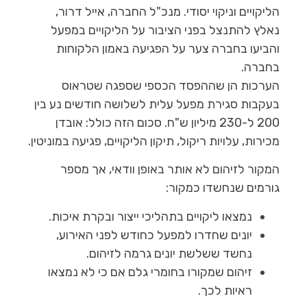
הליקויים וניקוי יסודי. מנכ"ל החברה, אייל דרור,
נאלץ להתנצל בפני הציבור על הליקויים במפעל
והביעו בחברה צער על הפגיעה באמון הלקוחות
בחברה.
הערכות הן שההפסד הכספי שספגה שטראוס
בעקבות סגירת מפעל עלית לשלושה חודשים נע בין
200 ל-230 מיליון ש"ח. סכום הזה כולל:
אובדן
מכירות, עלויות ריקול, תיקון הליקויים, פגיעה במוניטין.
המקור לזיהום לא אותר באופן וודאי, אך מספר
גורמים שנחשדו כמקור:
נמצאו ליקויים בתהליכי ייצור ובקרת איכות.
יונים שחדרו למפעל כחודש לפני האירוע,
נחשד ששלשת יונים גרמה לזיהום.
זיהום שמקורו בחומרי גלם אם כי לא נמצאו
ראיות לכך.