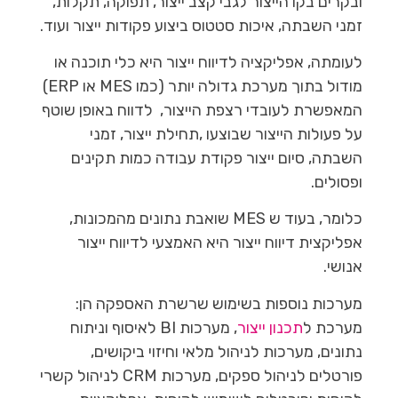
ובקרים בקו הייצור לגבי קצב ייצור, תפוקה, תקלות,
זמני השבתה, איכות סטטוס ביצוע פקודות ייצור ועוד.
לעומתה, אפליקציה לדיווח ייצור היא כלי תוכנה או
מודול בתוך מערכת גדולה יותר (כמו MES או ERP)
המאפשרת לעובדי רצפת הייצור, לדווח באופן שוטף
על פעולות הייצור שבוצעו ,תחילת ייצור, זמני
השבתה, סיום ייצור פקודת עבודה כמות תקינים
ופסולים.
כלומר, בעוד ש MES שואבת נתונים מהמכונות,
אפליקצית דיווח ייצור היא האמצעי לדיווח ייצור
אנושי.
מערכות נוספות בשימוש שרשרת האספקה הן:
מערכת ל
תכנון ייצור
, מערכות BI לאיסוף וניתוח
נתונים, מערכות לניהול מלאי וחיזוי ביקושים,
פורטלים לניהול ספקים, מערכות CRM לניהול קשרי